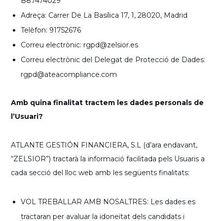
B87474029
Adreça: Carrer De La Basílica 17, 1, 28020, Madrid
Telèfon: 91752676
Correu electrònic: rgpd@zelsior.es
Correu electrònic del Delegat de Protecció de Dades:
rgpd@ateacompliance.com
Amb quina finalitat tractem les dades personals de
l’Usuari?
ATLANTE GESTIÓN FINANCIERA, S.L (d’ara endavant,
“ZELSIOR”) tractarà la informació facilitada pels Usuaris a
cada secció del lloc web amb les següents finalitats:
VOL TREBALLAR AMB NOSALTRES: Les dades es
tractaran per avaluar la idoneïtat dels candidats i