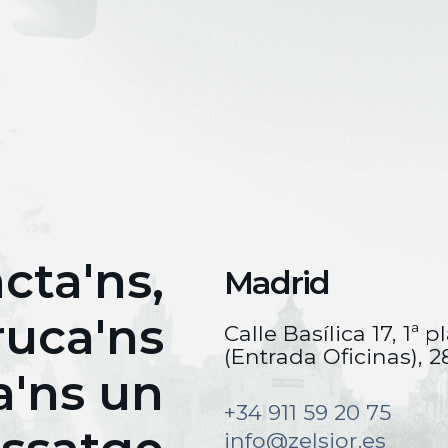
cta'ns,
Madrid
ruca'ns
Calle Basílica 17, 1ª p
(Entrada Oficinas), 
a'ns un
+34 911 59 20 75
info@zelsior.es