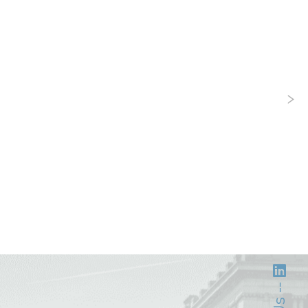
és informació
és informació