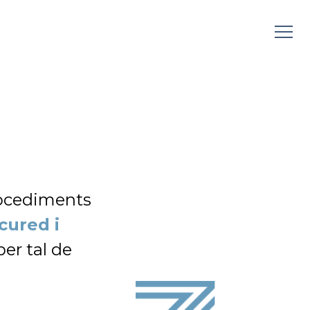
rocediments
cured i
per tal de