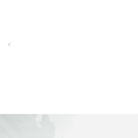
és informació
és informac