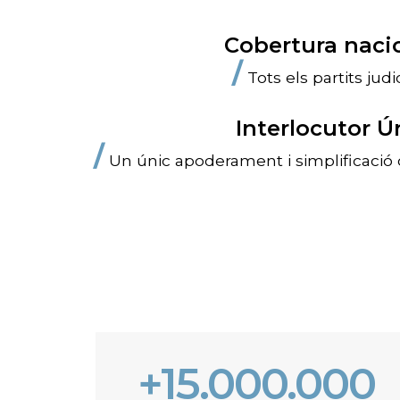
Cobertura naci
/
Tots els partits judic
Interlocutor Ú
/
Un únic apoderament i simplificació 
+15.000.000