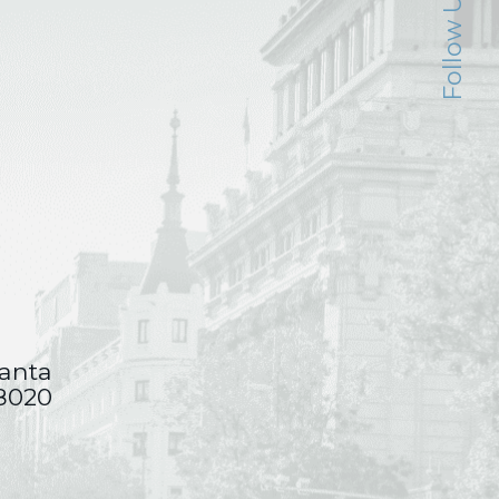
Follow Us --
lanta
28020