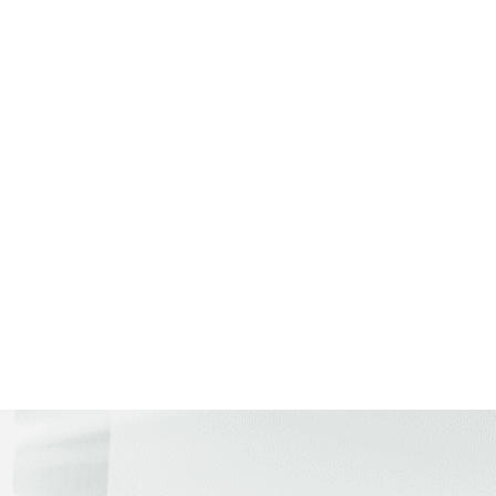
és informació
ió