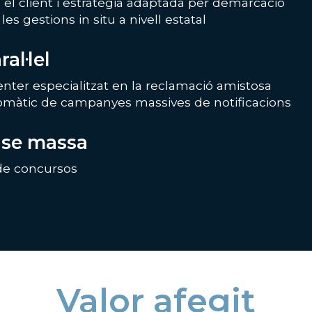
l client i estratègia adaptada per demarcació
es gestions in situ a nivell estatal
al·lel
Center especialitzat en la reclamació amistosa
omàtic de campanyes massives de notificacions
nse massa
ó de concursos
Valor afegit