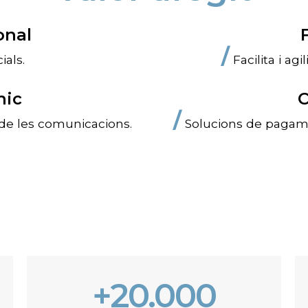
onal
/
ials.
Facilita i agi
nic
O
/
de les comunicacions.
Solucions de pagamen
+20.000