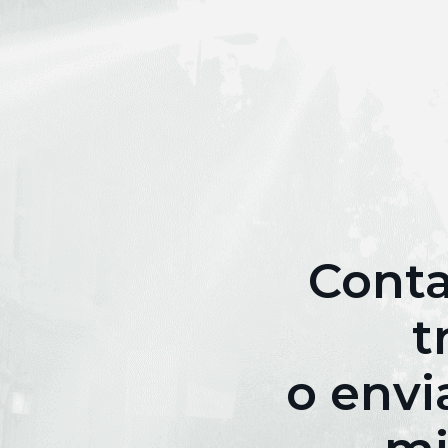
Conta
t
o envi