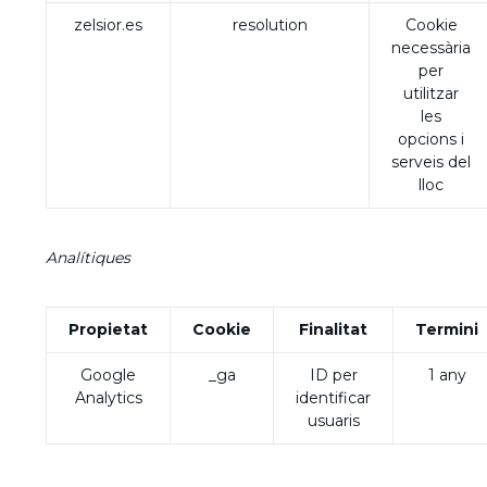
zelsior.es
resolution
Cookie
necessària
per
utilitzar
les
opcions i
serveis del
lloc
Analítiques
Propietat
Cookie
Finalitat
Termini
Google
_ga
ID per
1 any
Analytics
identificar
usuaris