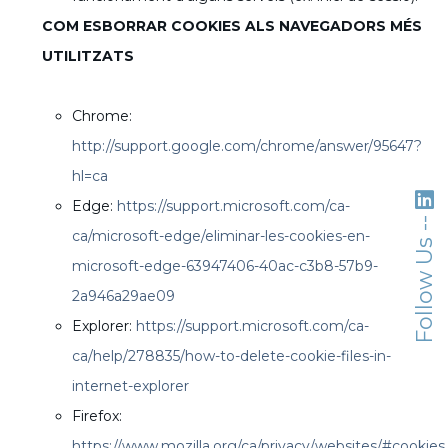
COM ESBORRAR COOKIES ALS NAVEGADORS MÉS
UTILITZATS
Chrome:
http://support.google.com/chrome/answer/95647?
hl=ca
Edge:
https://support.microsoft.com/ca-
Follow Us --
ca/microsoft-edge/eliminar-les-cookies-en-
microsoft-edge-63947406-40ac-c3b8-57b9-
2a946a29ae09
Explorer:
https://support.microsoft.com/ca-
ca/help/278835/how-to-delete-cookie-files-in-
internet-explorer
Firefox:
https://www.mozilla.org/ca/privacy/websites/#cookies