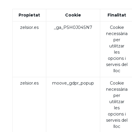
Propietat
Cookie
Finalitat
zelsior.es
_ga_PSH0J04SN7
Cookie
necessària
per
utilitzar
les
opcions i
serveis del
lloc
zelsior.es
moove_gdpr_popup
Cookie
necessària
per
utilitzar
les
opcions i
serveis del
lloc