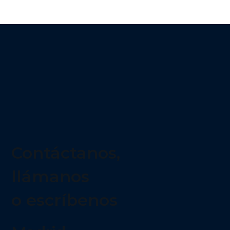
Madrid
Calle Basílica 17, 1ª planta
(Entrada Oficinas), 28020
+34 911 59 20 75
info@zelsior.es
Barcelona
Carrer de Tuset, 11, 8ª,
Distrito de Sarrià-Sant Gervasi,
08006 Barcelona
+34 932 15 44 33
info@zelsior.es